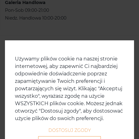
Galeria Handlowa
Pon-Sob 09:00-21:00
Niedz. Handlowa 10:00-20:00
KONTAKT
Centrum Handlowe Ster
ul. Ku Słońcu 67
Używamy plików cookie na naszej stronie
71-047 Szczecin
internetowej, aby zapewnić Ci najbardziej
odpowiednie doświadczenie poprzez
tel.
91/ 486 90 41
zapamiętywanie Twoich preferencji i
fax.
91/ 486 90 43
powtarzających się wizyt. Klikając "Akceptuj
e-mail:
ster@scfinance.pl
wszystko", wyrażasz zgodę na użycie
WSZYSTKICH plików cookie. Możesz jednak
otworzyć "Dostosuj zgody", aby dostosować
użycie plików do swoich preferencji.
DOSTOSUJ ZGODY