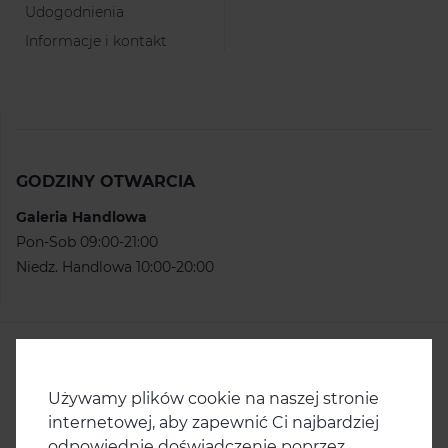
Udogodnienia
Informacje i kontakt
GODZINY OTWARCIA
Galeria Handlowa
Pon-Sob 09:00-21:00
Niedz. Handlowa 10:00-20:00
KONTAKT
Centrum Handlowe Ster
ul. Ku Słońcu 67
Używamy plików cookie na naszej stronie
71-047 Szczecin
internetowej, aby zapewnić Ci najbardziej
odpowiednie doświadczenie poprzez