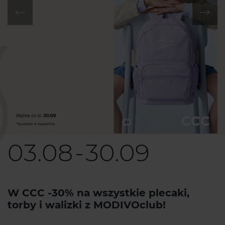
03.08
-
30.09
W CCC -30% na wszystkie plecaki,
W
torby i walizki z MODIVOclub!