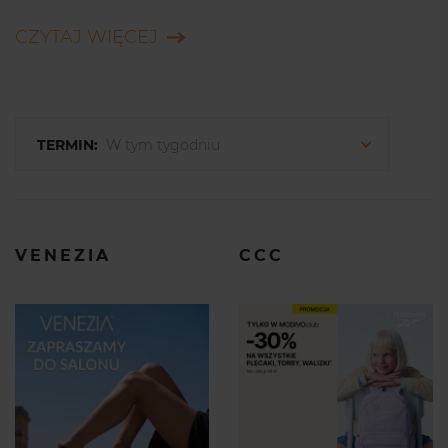
C
CZYTAJ WIĘCEJ
TERMIN:
W tym tygodniu
VENEZIA
CCC