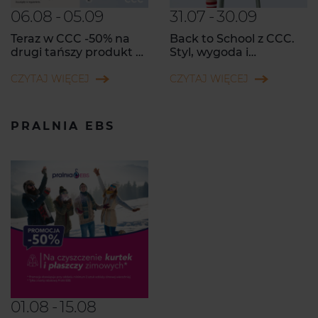
06.08
-
05.09
31.07
-
30.09
Teraz w CCC -50% na
Back to School z CCC.
drugi tańszy produkt ze
Styl, wygoda i
zwrotem na Kartę
sprawdzona jakość na
Podarunkową MODIVO!
CZYTAJ WIĘCEJ
każdy szkolny dzień!
CZYTAJ WIĘCEJ
PRALNIA EBS
01.08
-
15.08