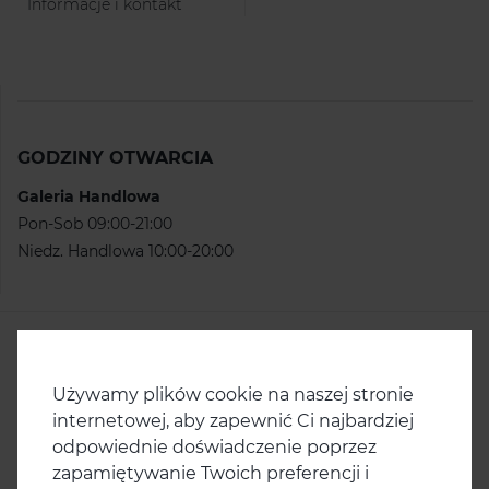
Informacje i kontakt
GODZINY OTWARCIA
Galeria Handlowa
Pon-Sob 09:00-21:00
Niedz. Handlowa 10:00-20:00
KONTAKT
Centrum Handlowe Ster
ul. Ku Słońcu 67
Używamy plików cookie na naszej stronie
71-047 Szczecin
internetowej, aby zapewnić Ci najbardziej
odpowiednie doświadczenie poprzez
tel.
91/ 486 90 41
zapamiętywanie Twoich preferencji i