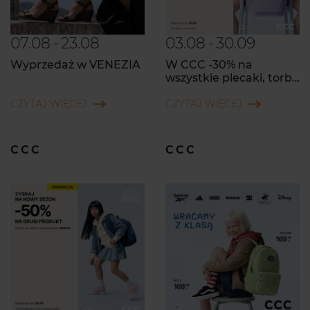
07.08
-
23.08
03.08
-
30.09
Wyprzedaż w VENEZIA
W CCC -30% na
wszystkie plecaki, torby
i walizki z MODIVOclub!
CZYTAJ WIĘCEJ
CZYTAJ WIĘCEJ
CCC
CCC