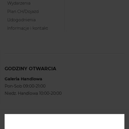
Wydarzenia
Plan CH/Dojazd
Udogodnienia
Informacje i kontakt
GODZINY OTWARCIA
Galeria Handlowa
Pon-Sob 09:00-21:00
Niedz. Handlowa 10:00-20:00
KONTAKT
Centrum Handlowe Ster