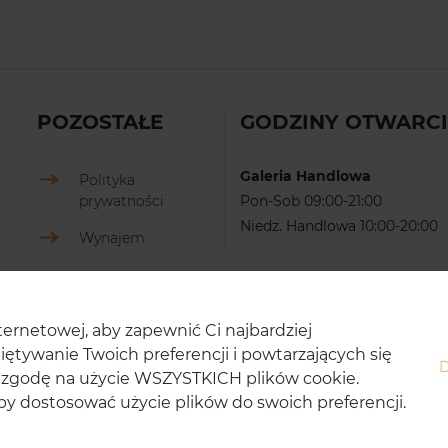
POZOSTAŁE
GODZINY OTWARC
Galeria Handlowa
Polityka
prywatności
Pon-Sob 09:00-21:00
Niedz. Handlowa 10:00-20:00
Wynajem
ernetowej, aby zapewnić Ci najbardziej
tywanie Twoich preferencji i powtarzających się
sz zgodę na użycie WSZYSTKICH plików cookie.
by dostosować użycie plików do swoich preferencji.