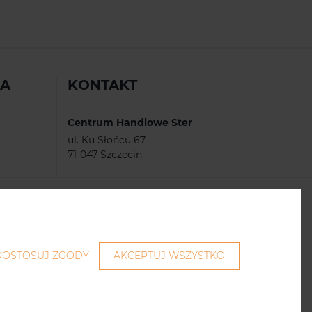
IA
KONTAKT
Centrum Handlowe Ster
ul. Ku Słońcu 67
71-047 Szczecin
tel.
91/ 486 90 41
fax.
91/ 486 90 43
e-mail:
ster@scfinance.pl
DOSTOSUJ ZGODY
AKCEPTUJ WSZYSTKO