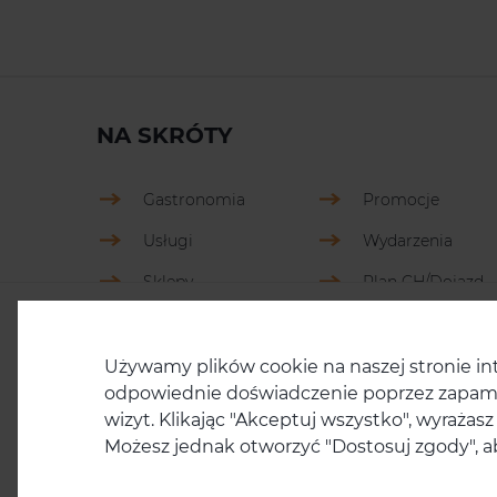
NA SKRÓTY
Gastronomia
Promocje
Usługi
Wydarzenia
Sklepy
Plan CH/Dojazd
Udogodnienia
Informacje i
Używamy plików cookie na naszej stronie int
kontakt
odpowiednie doświadczenie poprzez zapamię
wizyt. Klikając "Akceptuj wszystko", wyraża
Możesz jednak otworzyć "Dostosuj zgody", a