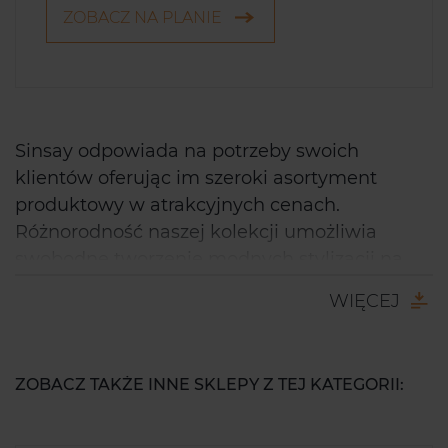
ZOBACZ NA PLANIE
Sinsay odpowiada na potrzeby swoich
klientów oferując im szeroki asortyment
produktowy w atrakcyjnych cenach.
Różnorodność naszej kolekcji umożliwia
swobodne tworzenie modnych stylizacji na
każdą okazję. Projektujemy linie, które
WIĘCEJ
stanowią codziennie źródło inspiracji dla
nastolatek i młodych kobiet, a także
mężczyzn preferujących niezobowiązujący
ZOBACZ TAKŻE INNE SKLEPY Z TEJ KATEGORII:
miejski styl. Wśród propozycji marki znajdują
się również wygodne i funkcjonalne ubrania
dla mam oraz urocze produkty i akcesoria dla