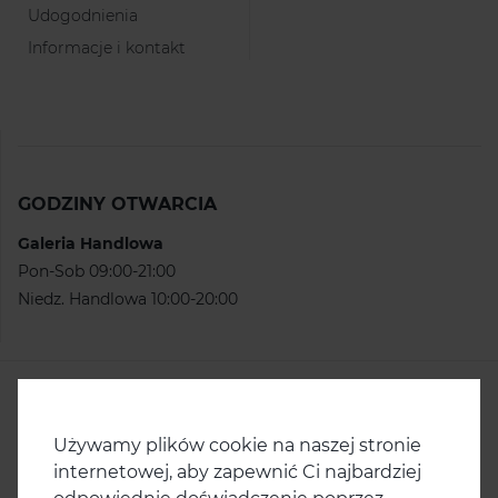
Udogodnienia
Informacje i kontakt
GODZINY OTWARCIA
Galeria Handlowa
Pon-Sob 09:00-21:00
Niedz. Handlowa 10:00-20:00
KONTAKT
Centrum Handlowe Ster
ul. Ku Słońcu 67
Używamy plików cookie na naszej stronie
71-047 Szczecin
internetowej, aby zapewnić Ci najbardziej