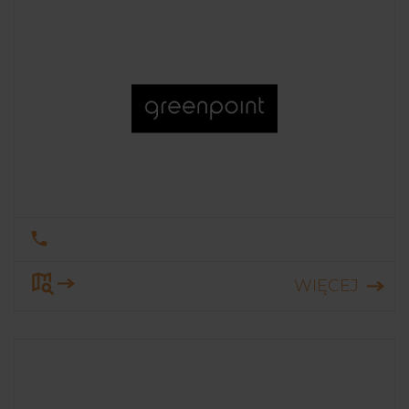
dzieci. Wachlarz produktów Sinsay
uzupełniają elementy wyposażenia wnętrz
oraz linia kosmetyków do makijażu i
pielęgnacji, a także akcesoria dla zwierząt.
WIĘCEJ