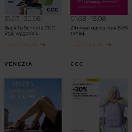
31.07
-
30.09
01.08
-
15.08
Back to School z CCC.
Zimowa garderoba 50%
Styl, wygoda i
taniej!
sprawdzona jakość na
każdy szkolny dzień!
CZYTAJ WIĘCEJ
CZYTAJ WIĘCEJ
VENEZIA
CCC