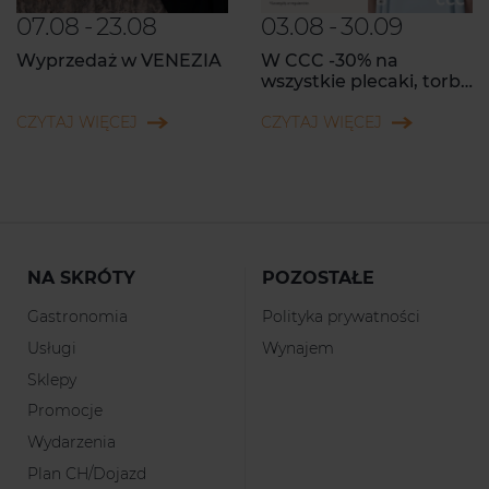
07.08
-
23.08
03.08
-
30.09
Wyprzedaż w VENEZIA
W CCC -30% na
wszystkie plecaki, torby
i walizki z MODIVOclub!
CZYTAJ WIĘCEJ
CZYTAJ WIĘCEJ
NA SKRÓTY
POZOSTAŁE
Gastronomia
Polityka prywatności
Usługi
Wynajem
Sklepy
Promocje
Wydarzenia
Plan CH/Dojazd