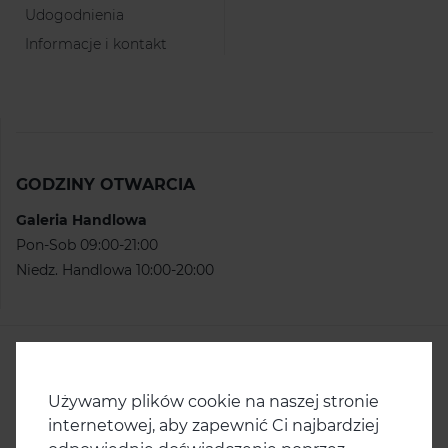
Udogodnienia
Informacje i kontakt
GODZINY OTWARCIA
Galeria Handlowa
Pon-Sob 09:00-21:00
Niedz. Handlowa 10:00-20:00
KONTAKT
Centrum Handlowe Ster
ul. Ku Słońcu 67
Używamy plików cookie na naszej stronie
71-047 Szczecin
internetowej, aby zapewnić Ci najbardziej