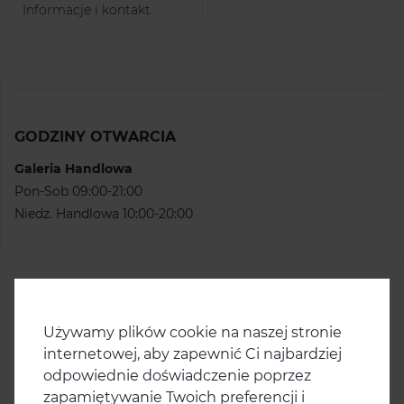
Informacje i kontakt
GODZINY OTWARCIA
Galeria Handlowa
Pon-Sob 09:00-21:00
Niedz. Handlowa 10:00-20:00
KONTAKT
Centrum Handlowe Ster
ul. Ku Słońcu 67
Używamy plików cookie na naszej stronie
71-047 Szczecin
internetowej, aby zapewnić Ci najbardziej
odpowiednie doświadczenie poprzez
tel.
91/ 486 90 41
zapamiętywanie Twoich preferencji i