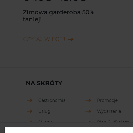
Zimowa garderoba 50%
taniej!
CZYTAJ WIĘCEJ
NA SKRÓTY
Gastronomia
Promocje
Usługi
Wydarzenia
Sklepy
Plan CH/Dojazd