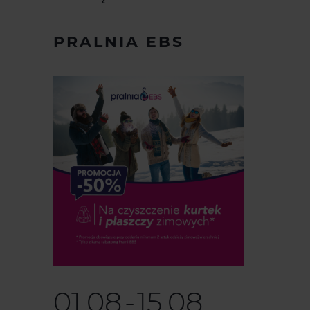
PRALNIA EBS
01.08
-
15.08