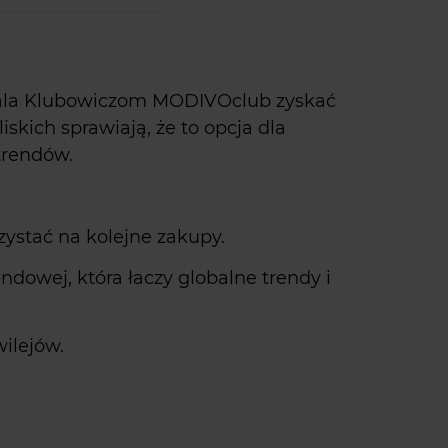
wala Klubowiczom MODIVOclub zyskać
iskich sprawiają, że to opcja dla
 trendów.
ystać na kolejne zakupy.
ndowej, która łaczy globalne trendy i
wilejów.