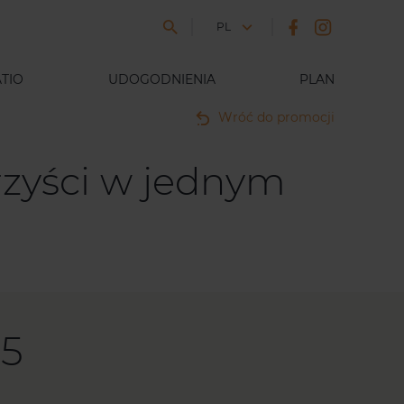
JĘZYK
PL
TIO
UDOGODNIENIA
PLAN
Wróć do promocji
zyści w jednym
05