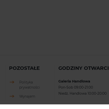
POZOSTAŁE
GODZINY OTWARC
Galeria Handlowa
Polityka
prywatności
Pon-Sob 09:00-21:00
Niedz. Handlowa 10:00-20:00
Wynajem