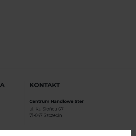
IA
KONTAKT
Centrum Handlowe Ster
ul. Ku Słońcu 67
71-047 Szczecin
tel.
91/ 486 90 41