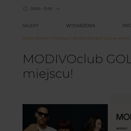
09:00 - 21:00
SKLEPY
WYDARZENIA
PR
Strona główna
Promocje
Modivoclub-gold-jeszcze-wiecej
MODIVOclub GOLD 
miejscu!