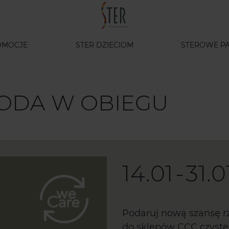
OMOCJE
STER DZIECIOM
STEROWE PA
 MODA W OBIEGU
14.01
-
31.0
Podaruj nową szansę rz
do sklepów CCC czyste 