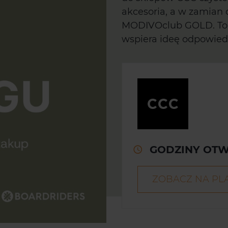
akcesoria, a w zamian 
MODIVOclub GOLD. To p
wspiera ideę odpowied
GODZINY OTW
ZOBACZ NA PL