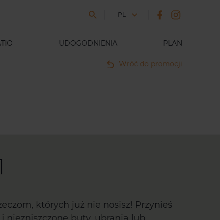
JĘZYK
PL
TIO
UDOGODNIENIA
PLAN
Wróć do promocji
1
eczom, których już nie nosisz! Przynieś
i niezniszczone buty, ubrania lub