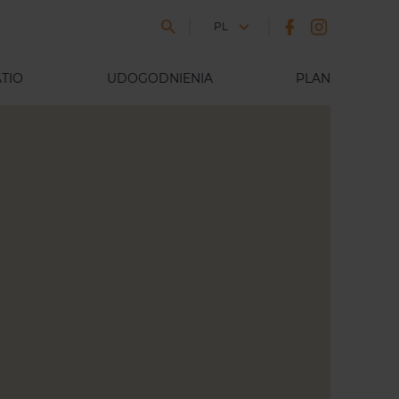
JĘZYK
PL
TIO
UDOGODNIENIA
PLAN